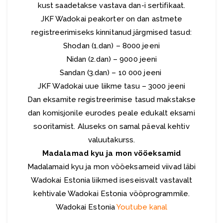
kust saadetakse vastava dan-i sertifikaat.
JKF Wadokai peakorter on dan astmete
registreerimiseks kinnitanud järgmised tasud:
Shodan (1.dan) – 8000 jeeni
Nidan (2.dan) – 9000 jeeni
Sandan (3.dan) – 10 000 jeeni
JKF Wadokai uue liikme tasu – 3000 jeeni
Dan eksamite registreerimise tasud makstakse
dan komisjonile eurodes peale edukalt eksami
sooritamist. Aluseks on samal päeval kehtiv
valuutakurss.
Madalamad kyu ja mon vööeksamid
Madalamaid kyu ja mon vööeksameid viivad läbi
Wadokai Estonia liikmed iseseisvalt vastavalt
kehtivale Wadokai Estonia vööprogrammile.
Wadokai Estonia
Youtube kanal