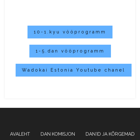
10-1.kyu vööprogramm
1-5.dan vööprogramm
Wadokai Estonia Youtube chanel
Wadoryu karate
WADOKAI
AVALEHT
DAN KOMISJON
DAN´ID JA KÕRGEMAD