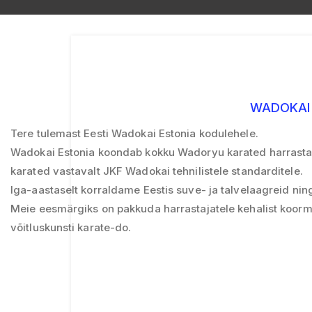
WADOKAI 
Tere tulemast Eesti Wadokai Estonia kodulehele.
Wadokai Estonia koondab kokku Wadoryu karated harrastava
karated vastavalt JKF Wadokai tehnilistele standarditele.
Iga-aastaselt korraldame Eestis suve- ja talvelaagreid ning
Meie eesmärgiks on pakkuda harrastajatele kehalist koormu
võitluskunsti karate-do.