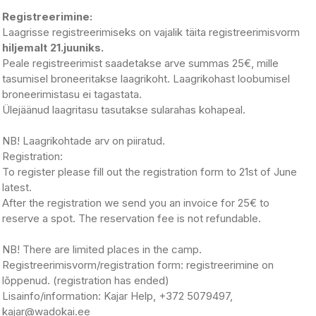
Registreerimine:
Laagrisse registreerimiseks on vajalik täita registreerimisvorm
hiljemalt 21.juuniks.
Peale registreerimist saadetakse arve summas 25€, mille
tasumisel broneeritakse laagrikoht. Laagrikohast loobumisel
broneerimistasu ei tagastata.
Ülejäänud laagritasu tasutakse sularahas kohapeal.
NB! Laagrikohtade arv on piiratud.
Registration:
To register please fill out the registration form to 21st of June
latest.
After the registration we send you an invoice for 25€ to
reserve a spot. The reservation fee is not refundable.
NB! There are limited places in the camp.
Registreerimisvorm/registration form: registreerimine on
lõppenud. (registration has ended)
Lisainfo/information: Kajar Help, +372 5079497,
kajar@wadokai.ee