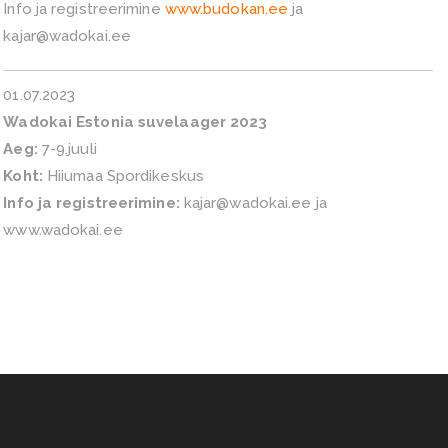
Info ja registreerimine
www.budokan.ee
ja
kajar@wadokai.ee
01.07.2023
Wadokai Estonia suvelaager 2023
Aeg:
7-9.juuli
Koht:
Hiiumaa Spordikeskus
Info ja registreerimine:
kajar@wadokai.ee ja
www.wadokai.ee