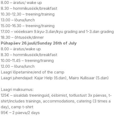
8.00 – äratus/ wake up
8.30 – hommikusöök/breakfast
10.30-12.30 – treening/training
13.00 – lõuna/lunch
15.00-16.30 – treening/training
17.00 – vööeksam 9.kyu-3.dan/kyu grading and 1-3.dan grading
18.30 – õhtusöök/dinner
Pühapäev 26.juuli/Sunday 26th of July
8.00 – äratus/wake up
8.30 – hommikusöök/breakfast
10.00-11.45 – treening/training
12.00 – lõuna/lunch
Laagri lõpetamine/end of the camp
Laagri juhendajad: Kajar Help (6.dan), Mairo Kullisaar (5.dan)
Laagri maksumus:
125€ – sisaldab treeninguid, ööbimist, toitlustust 3x päevas, t-
shirt/includes trainings, accommodations, catering (3 times a
day), camp t-shirt
95€ – 2 päeva/2 days