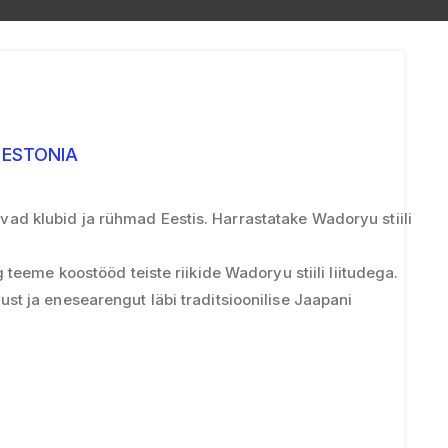
ESTONIA
d klubid ja rühmad Eestis. Harrastatake Wadoryu stiili
 teeme koostööd teiste riikide Wadoryu stiili liitudega.
st ja enesearengut läbi traditsioonilise Jaapani