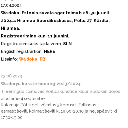
17.04.2024
Wadokai Estonia suvelaager toimub 28-30.juunil
2024.a Hiiumaa Spordikeskuses, Põllu 27, Kärdla,
Hiiumaa.
Registreerimine kuni 11.juunini.
Registreerimiseks täida vorm
SIIN
English registrartion
HERE
Lisainfo:
Wadokai FB
23.08.2023
Wadoryu karate hooaeg 2023/2024
Treeningud toimuvad Võitluskunstide klubi Budokan dojos
alustame 4.september
Kalamaja Põhikooli võimlas 3.korrusel, Tallinnas
esmaspäeviti, kolmapäeviti kl 19.00-20.30 ja neljapäeviti kl
17.30-19.00