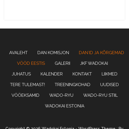
Wadoryu karate
WADOKAI
AVALEHT
DAN KOMISJON
DAN´ID JA KÕRGEMAD
VÖÖD EESTIS
GALERII
JKF WADOKAI
JUHATUS
KALENDER
KONTAKT
LIIKMED
ESTONIA
TERE TULEMAST!
TREENINGKOHAD
UUDISED
VÖÖEKSAMID
WADO-RYU
WADO-RYU STIIL
WADOKAI ESTONIA
Copyright © 2026 Wadokai Estonia - WordPress Theme : By