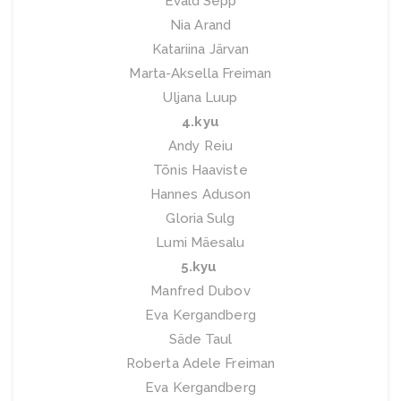
Evald Sepp
Nia Arand
Katariina Järvan
Marta-Aksella Freiman
Uljana Luup
4.kyu
Andy Reiu
Tõnis Haaviste
Hannes Aduson
Gloria Sulg
Lumi Mäesalu
5.kyu
Manfred Dubov
Eva Kergandberg
Säde Taul
Roberta Adele Freiman
Eva Kergandberg