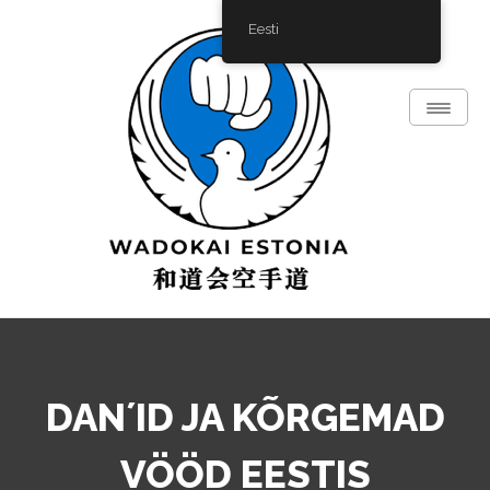
Skip
Eesti
to
content
Toggle
Naviga
Wadoryu karate
WADOKAI ESTONIA
DAN´ID JA KÕRGEMAD
VÖÖD EESTIS