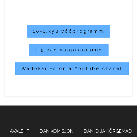
10-1.kyu vööprogramm
1-5.dan vööprogramm
Wadokai Estonia Youtube chanel
Wadoryu karate
WADOKAI
AVALEHT
DAN KOMISJON
DAN´ID JA KÕRGEMAD