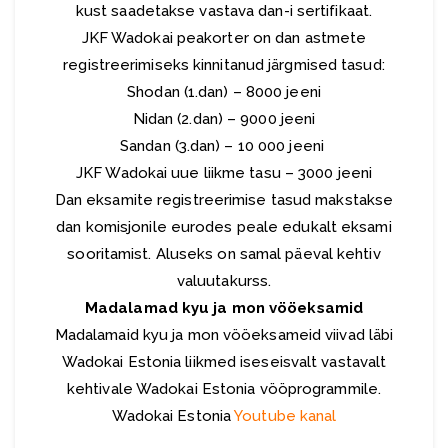
kust saadetakse vastava dan-i sertifikaat.
JKF Wadokai peakorter on dan astmete
registreerimiseks kinnitanud järgmised tasud:
Shodan (1.dan) – 8000 jeeni
Nidan (2.dan) – 9000 jeeni
Sandan (3.dan) – 10 000 jeeni
JKF Wadokai uue liikme tasu – 3000 jeeni
Dan eksamite registreerimise tasud makstakse
dan komisjonile eurodes peale edukalt eksami
sooritamist. Aluseks on samal päeval kehtiv
valuutakurss.
Madalamad kyu ja mon vööeksamid
Madalamaid kyu ja mon vööeksameid viivad läbi
Wadokai Estonia liikmed iseseisvalt vastavalt
kehtivale Wadokai Estonia vööprogrammile.
Wadokai Estonia
Youtube kanal